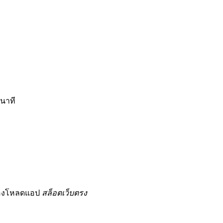
ินาที
่ต้องโหลดแอป
สล็อตเว็บตรง