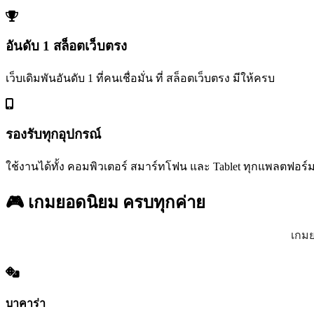
อันดับ 1 สล็อตเว็บตรง
เว็บเดิมพันอันดับ 1 ที่คนเชื่อมั่น ที่ สล็อตเว็บตรง มีให้ครบ
รองรับทุกอุปกรณ์
ใช้งานได้ทั้ง คอมพิวเตอร์ สมาร์ทโฟน และ Tablet ทุกแพลตฟอร์ม ส
🎮 เกมยอดนิยม
ครบทุกค่าย
เกมย
บาคาร่า