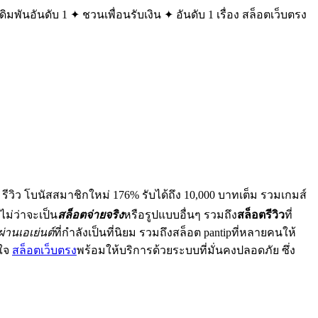
พันอันดับ 1 ✦ ชวนเพื่อนรับเงิน ✦ อันดับ 1 เรื่อง สล็อตเว็บตรง
ีวิว โบนัสสมาชิกใหม่ 176% รับได้ถึง 10,000 บาทเต็ม รวมเกมส์
ไม่ว่าจะเป็น
สล็อตจ่ายจริง
หรือรูปแบบอื่นๆ รวมถึง
สล็อตรีวิว
ที่
ผ่านเอเย่นต์
ที่กำลังเป็นที่นิยม รวมถึงสล็อต pantipที่หลายคนให้
นใจ
สล็อตเว็บตรง
พร้อมให้บริการด้วยระบบที่มั่นคงปลอดภัย ซึ่ง