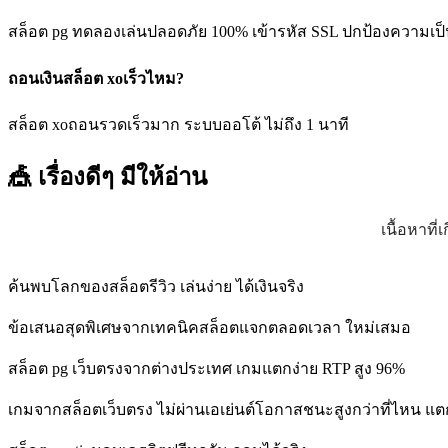
สล็อต pg ทดลองเล่นปลอดภัย 100% เข้ารหัส SSL ปกป้องความเป็
ถอนเงินสล็อต xoเร็วไหม?
สล็อต xoถอนรวดเร็วมาก ระบบออโต้ ไม่ถึง 1 นาที
🎪 เรื่องดีๆ
มีให้อ่าน
เนื้อหาที่
ค้นพบโลกของสล็อตรีวิว เล่นง่าย ได้เงินจริง
ข้อเสนอสุดพิเศษจากเทคนิคสล็อตแจกตลอดเวลา ใหม่เสมอ
สล็อต pg เว็บตรงจากต่างประเทศ เกมแตกง่าย RTP สูง 96%
เกมจากสล็อตเว็บตรง ไม่ผ่านเอเย่นต์โอกาสชนะสูงกว่าที่ไหน แ