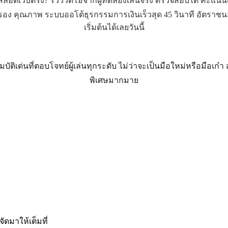
ล็อตเว็บตรง? รีวิววิดีโอจากผู้ทดลองเล่นจริง ตรวจสอบได้ คะแนนเฉ
รอง คุณภาพ ระบบออโต้ธุรกรรมการเงินเร็วสุด 45 วินาที อัตราช
เริ่มต้นได้เลยวันนี้
ติเด่นที่ตอบโจทย์ผู้เล่นทุกระดับ ไม่ว่าจะเป็นมือใหม่หรือมือเก๋า ส
พิเศษมากมาย
ัดมาให้เต็มที่