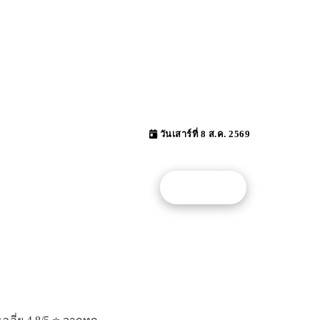
วันเสาร์ที่ 8 ส.ค. 2569
รับโปรนี้