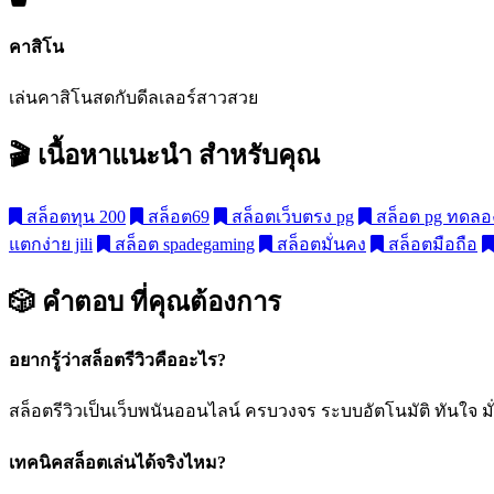
คาสิโน
เล่นคาสิโนสดกับดีลเลอร์สาวสวย
🎬 เนื้อหาแนะนำ
สำหรับคุณ
สล็อตทุน 200
สล็อต69
สล็อตเว็บตรง pg
สล็อต pg ทดลอ
แตกง่าย jili
สล็อต spadegaming
สล็อตมั่นคง
สล็อตมือถือ
🎲 คำตอบ
ที่คุณต้องการ
อยากรู้ว่าสล็อตรีวิวคืออะไร?
สล็อตรีวิวเป็นเว็บพนันออนไลน์ ครบวงจร ระบบอัตโนมัติ ทันใจ ม
เทคนิคสล็อตเล่นได้จริงไหม?