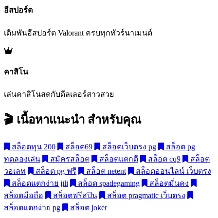
อีสปอร์ต
เดิมพันอีสปอร์ต Valorant ครบทุกทัวร์นาเมนต์
คาสิโน
เล่นคาสิโนสดกับดีลเลอร์สาวสวย
🎬 เนื้อหาแนะนำ
สำหรับคุณ
สล็อตทุน 200
สล็อต69
สล็อตเว็บตรง pg
สล็อต pg
ทดลองเล่น
สมัครสล็อต
สล็อตแตกดี
สล็อต cq9
สล็อต
วอเลท
สล็อต pg ฟรี
สล็อต netent
สล็อตออนไลน์ เว็บตรง
สล็อตแตกง่าย jili
สล็อต spadegaming
สล็อตมั่นคง
สล็อตมือถือ
สล็อตฟรีสปิน
สล็อต pragmatic เว็บตรง
สล็อตแตกง่าย pg
สล็อต joker