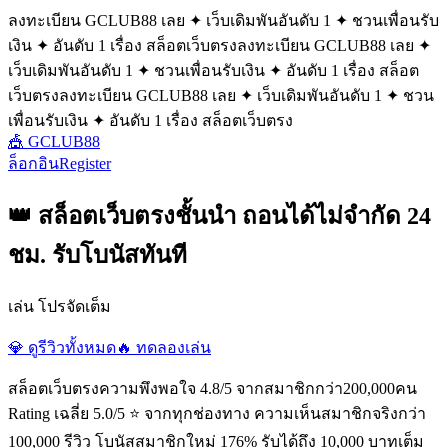
ลงทะเบียน GCLUB88 เลย ✦ เว็บเดิมพันอันดับ 1 ✦ ชวนเพื่อนรับ
เงิน ✦ อันดับ 1 เรื่อง สล็อตเว็บตรง
ลงทะเบียน GCLUB88 เลย ✦
เว็บเดิมพันอันดับ 1 ✦ ชวนเพื่อนรับเงิน ✦ อันดับ 1 เรื่อง สล็อต
เว็บตรง
ลงทะเบียน GCLUB88 เลย ✦ เว็บเดิมพันอันดับ 1 ✦ ชวน
เพื่อนรับเงิน ✦ อันดับ 1 เรื่อง สล็อตเว็บตรง
🎪 GCLUB88
ล็อกอิน
Register
👑 สล็อตเว็บตรงชั้นนำ ถอนได้ไม่จำกัด 24
ชม. รับโบนัสทันที
เล่น โปรจัดเต็ม
💎 ดูรีวิวทั้งหมด
🔥 ทดลองเล่น
สล็อตเว็บตรงความพึงพอใจ 4.8/5 จากสมาชิกกว่า200,000คน
Rating เฉลี่ย 5.0/5 ⭐ จากทุกช่องทาง ความเห็นสมาชิกจริงกว่า
100,000 รีวิว โบนัสสมาชิกใหม่ 176% รับได้ถึง 10,000 บาทเต็ม