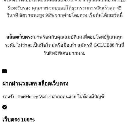
Storeรับรอง คุณภาพ ระบบออโต้ธุรกรรมการเงินเร็วสุด 45
วินาที อัตราชนะสูง 96% จากค่ายโดยตรง เริ่มต้นได้เลยวันนี้
สล็อตเว็บตรง
มาพร้อมกับคุณสมบัติเด่นที่ตอบโจทย์ผู้เล่นทุก
ระดับ ไม่ว่าจะเป็นมือใหม่หรือมือเก๋า สมัครที่ GCLUB88 วันนี้
รับสิทธิพิเศษมากมาย
ฝากผ่านวอเลท สล็อตเว็บตรง
รองรับ TrueMoney Wallet ฝากถอนง่าย ไม่ต้องมีบัญชี
เว็บตรง 100%