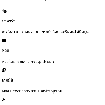
บาคาร่า
เกมไพ่บาคาร่าสดจากค่ายระดับโลก สตรีมสดไม่มีหยุด
หวย
หวยไทย หวยลาว ครบทุกประเภท
เกมมินิ
Mini Gameหลากหลาย แตกง่ายทุกเกม