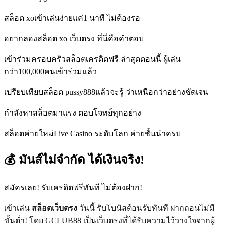
สล็อต xoเข้าเล่นง่ายแค่1 นาที ไม่ต้องรอ
อยากลองสล็อต xo เว็บตรง ที่นี่คือคำตอบ
เข้าร่วมครอบครัวสล็อตเครดิตฟรี ล่าสุดตอนนี้ ผู้เล่น
กว่า100,000คนเข้าร่วมแล้ว
เปรียบเทียบสล็อต pussy888แล้วจะรู้ ว่าเหนือกว่าอย่างชัดเจน
กำลังหาสล็อตมาแรง ตอบโจทย์ทุกอย่าง
สล็อตค่ายใหม่Live Casino ระดับโลก ค่ายชั้นนำครบ
💰 มันส์ไม่จำกัด ได้เงินจริง!
สมัครเลย! รับเครดิตฟรีทันที ไม่ต้องฝาก!
เข้าเล่น
สล็อตเว็บตรง
วันนี้ รับโบนัสต้อนรับทันที ฝากถอนไม่มี
ขั้นต่ำ! โดย GCLUB88 เป็นเว็บตรงที่ได้รับความไว้วางใจจากผู้