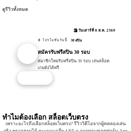
ดูรีวิวทั้งหมด
วันเสาร์ที่ 8 ส.ค. 2569
30 สปิน
โปรโมชั่นวันนี้
สมัครรับฟรีสปิน 30 รอบ
สมาชิกใหม่รับฟรีสปิน 30 รอบ เล่นสล็อต
เกมดังได้ฟรี
รับโปรนี้
ทำไมต้องเลือก
สล็อตเว็บตรง
เพราะอะไรถึงเลือกสล็อตเว็บตรง? รีวิววิดีโอจากผู้ทดลองเล่น
จริง ตรวจสอบได้ คะแนนเฉลี่ย 4.8/5 ⭐ จากทุกแพลตฟอร์ม App