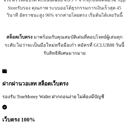
Storeรับรอง คุณภาพ ระบบออโต้ธุรกรรมการเงินเร็วสุด 45
วินาที อัตราชนะสูง 96% จากค่ายโดยตรง เริ่มต้นได้เลยวันนี้
สล็อตเว็บตรง
มาพร้อมกับคุณสมบัติเด่นที่ตอบโจทย์ผู้เล่นทุก
ระดับ ไม่ว่าจะเป็นมือใหม่หรือมือเก๋า สมัครที่ GCLUB88 วันนี้
รับสิทธิพิเศษมากมาย
ฝากผ่านวอเลท สล็อตเว็บตรง
รองรับ TrueMoney Wallet ฝากถอนง่าย ไม่ต้องมีบัญชี
เว็บตรง 100%