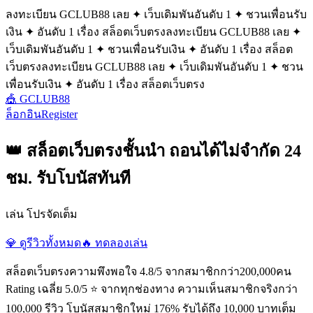
ลงทะเบียน GCLUB88 เลย ✦ เว็บเดิมพันอันดับ 1 ✦ ชวนเพื่อนรับ
เงิน ✦ อันดับ 1 เรื่อง สล็อตเว็บตรง
ลงทะเบียน GCLUB88 เลย ✦
เว็บเดิมพันอันดับ 1 ✦ ชวนเพื่อนรับเงิน ✦ อันดับ 1 เรื่อง สล็อต
เว็บตรง
ลงทะเบียน GCLUB88 เลย ✦ เว็บเดิมพันอันดับ 1 ✦ ชวน
เพื่อนรับเงิน ✦ อันดับ 1 เรื่อง สล็อตเว็บตรง
🎪 GCLUB88
ล็อกอิน
Register
👑 สล็อตเว็บตรงชั้นนำ ถอนได้ไม่จำกัด 24
ชม. รับโบนัสทันที
เล่น โปรจัดเต็ม
💎 ดูรีวิวทั้งหมด
🔥 ทดลองเล่น
สล็อตเว็บตรงความพึงพอใจ 4.8/5 จากสมาชิกกว่า200,000คน
Rating เฉลี่ย 5.0/5 ⭐ จากทุกช่องทาง ความเห็นสมาชิกจริงกว่า
100,000 รีวิว โบนัสสมาชิกใหม่ 176% รับได้ถึง 10,000 บาทเต็ม