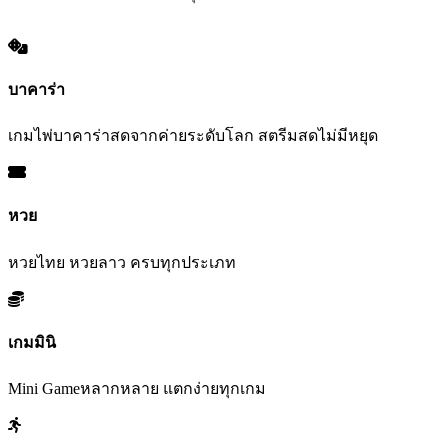
บาคาร่า
เกมไพ่บาคาร่าสดจากค่ายระดับโลก สตรีมสดไม่มีหยุด
หวย
หวยไทย หวยลาว ครบทุกประเภท
เกมมินิ
Mini Gameหลากหลาย แตกง่ายทุกเกม