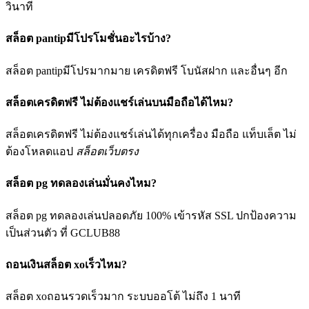
วินาที
สล็อต pantipมีโปรโมชั่นอะไรบ้าง?
สล็อต pantipมีโปรมากมาย เครดิตฟรี โบนัสฝาก และอื่นๆ อีก
สล็อตเครดิตฟรี ไม่ต้องแชร์เล่นบนมือถือได้ไหม?
สล็อตเครดิตฟรี ไม่ต้องแชร์เล่นได้ทุกเครื่อง มือถือ แท็บเล็ต ไม่
ต้องโหลดแอป
สล็อตเว็บตรง
สล็อต pg ทดลองเล่นมั่นคงไหม?
สล็อต pg ทดลองเล่นปลอดภัย 100% เข้ารหัส SSL ปกป้องความ
เป็นส่วนตัว ที่ GCLUB88
ถอนเงินสล็อต xoเร็วไหม?
สล็อต xoถอนรวดเร็วมาก ระบบออโต้ ไม่ถึง 1 นาที