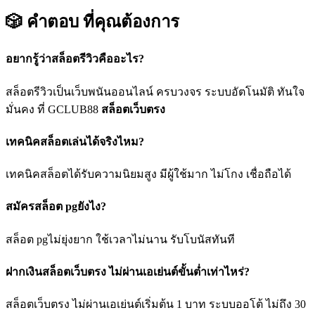
🎲 คำตอบ
ที่คุณต้องการ
อยากรู้ว่าสล็อตรีวิวคืออะไร?
สล็อตรีวิวเป็นเว็บพนันออนไลน์ ครบวงจร ระบบอัตโนมัติ ทันใจ
มั่นคง ที่ GCLUB88
สล็อตเว็บตรง
เทคนิคสล็อตเล่นได้จริงไหม?
เทคนิคสล็อตได้รับความนิยมสูง มีผู้ใช้มาก ไม่โกง เชื่อถือได้
สมัครสล็อต pgยังไง?
สล็อต pgไม่ยุ่งยาก ใช้เวลาไม่นาน รับโบนัสทันที
ฝากเงินสล็อตเว็บตรง ไม่ผ่านเอเย่นต์ขั้นต่ำเท่าไหร่?
สล็อตเว็บตรง ไม่ผ่านเอเย่นต์เริ่มต้น 1 บาท ระบบออโต้ ไม่ถึง 30