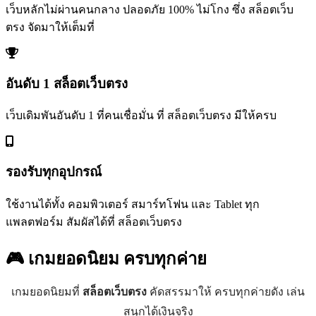
เว็บหลักไม่ผ่านคนกลาง ปลอดภัย 100% ไม่โกง ซึ่ง สล็อตเว็บ
ตรง จัดมาให้เต็มที่
อันดับ 1 สล็อตเว็บตรง
เว็บเดิมพันอันดับ 1 ที่คนเชื่อมั่น ที่ สล็อตเว็บตรง มีให้ครบ
รองรับทุกอุปกรณ์
ใช้งานได้ทั้ง คอมพิวเตอร์ สมาร์ทโฟน และ Tablet ทุก
แพลตฟอร์ม สัมผัสได้ที่ สล็อตเว็บตรง
🎮 เกมยอดนิยม
ครบทุกค่าย
เกมยอดนิยมที่
สล็อตเว็บตรง
คัดสรรมาให้ ครบทุกค่ายดัง เล่น
สนุกได้เงินจริง