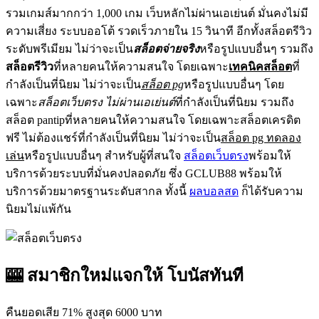
รวมเกมส์มากกว่า 1,000 เกม เว็บหลักไม่ผ่านเอเย่นต์ มั่นคงไม่มี
ความเสี่ยง ระบบออโต้ รวดเร็วภายใน 15 วินาที อีกทั้งสล็อตรีวิว
ระดับพรีเมียม ไม่ว่าจะเป็น
สล็อตจ่ายจริง
หรือรูปแบบอื่นๆ รวมถึง
สล็อตรีวิว
ที่หลายคนให้ความสนใจ โดยเฉพาะ
เทคนิคสล็อต
ที่
กำลังเป็นที่นิยม ไม่ว่าจะเป็น
สล็อต pg
หรือรูปแบบอื่นๆ โดย
เฉพาะ
สล็อตเว็บตรง ไม่ผ่านเอเย่นต์
ที่กำลังเป็นที่นิยม รวมถึง
สล็อต pantipที่หลายคนให้ความสนใจ โดยเฉพาะสล็อตเครดิต
ฟรี ไม่ต้องแชร์ที่กำลังเป็นที่นิยม ไม่ว่าจะเป็น
สล็อต pg ทดลอง
เล่น
หรือรูปแบบอื่นๆ สำหรับผู้ที่สนใจ
สล็อตเว็บตรง
พร้อมให้
บริการด้วยระบบที่มั่นคงปลอดภัย ซึ่ง GCLUB88 พร้อมให้
บริการด้วยมาตรฐานระดับสากล ทั้งนี้
ผลบอลสด
ก็ได้รับความ
นิยมไม่แพ้กัน
🎰 สมาชิกใหม่แจกให้ โบนัสทันที
คืนยอดเสีย 71% สูงสุด 6000 บาท