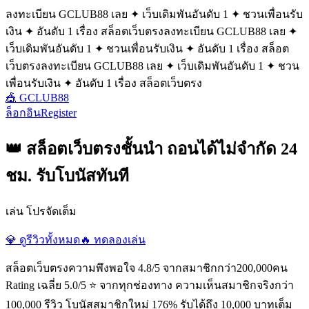
ลงทะเบียน GCLUB88 เลย ✦ เว็บเดิมพันอันดับ 1 ✦ ชวนเพื่อนรับ
เงิน ✦ อันดับ 1 เรื่อง สล็อตเว็บตรง
ลงทะเบียน GCLUB88 เลย ✦
เว็บเดิมพันอันดับ 1 ✦ ชวนเพื่อนรับเงิน ✦ อันดับ 1 เรื่อง สล็อต
เว็บตรง
ลงทะเบียน GCLUB88 เลย ✦ เว็บเดิมพันอันดับ 1 ✦ ชวน
เพื่อนรับเงิน ✦ อันดับ 1 เรื่อง สล็อตเว็บตรง
🎪 GCLUB88
ล็อกอิน
Register
👑 สล็อตเว็บตรงชั้นนำ ถอนได้ไม่จำกัด 24
ชม. รับโบนัสทันที
เล่น โปรจัดเต็ม
💎 ดูรีวิวทั้งหมด
🔥 ทดลองเล่น
สล็อตเว็บตรงความพึงพอใจ 4.8/5 จากสมาชิกกว่า200,000คน
Rating เฉลี่ย 5.0/5 ⭐ จากทุกช่องทาง ความเห็นสมาชิกจริงกว่า
100,000 รีวิว โบนัสสมาชิกใหม่ 176% รับได้ถึง 10,000 บาทเต็ม