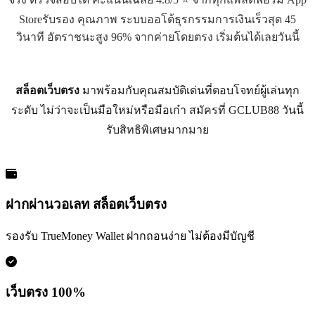
Storeรับรอง คุณภาพ ระบบออโต้ธุรกรรมการเงินเร็วสุด 45
วินาที อัตราชนะสูง 96% จากค่ายโดยตรง เริ่มต้นได้เลยวันนี้
สล็อตเว็บตรง
มาพร้อมกับคุณสมบัติเด่นที่ตอบโจทย์ผู้เล่นทุก
ระดับ ไม่ว่าจะเป็นมือใหม่หรือมือเก๋า สมัครที่ GCLUB88 วันนี้
รับสิทธิพิเศษมากมาย
ฝากผ่านวอเลท สล็อตเว็บตรง
รองรับ TrueMoney Wallet ฝากถอนง่าย ไม่ต้องมีบัญชี
เว็บตรง 100%