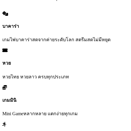
บาคาร่า
เกมไพ่บาคาร่าสดจากค่ายระดับโลก สตรีมสดไม่มีหยุด
หวย
หวยไทย หวยลาว ครบทุกประเภท
เกมมินิ
Mini Gameหลากหลาย แตกง่ายทุกเกม