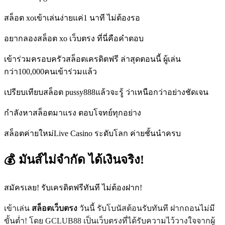
สล็อต xoเข้าเล่นง่ายแค่1 นาที ไม่ต้องรอ
อยากลองสล็อต xo เว็บตรง ที่นี่คือคำตอบ
เข้าร่วมครอบครัวสล็อตเครดิตฟรี ล่าสุดตอนนี้ ผู้เล่น
กว่า100,000คนเข้าร่วมแล้ว
เปรียบเทียบสล็อต pussy888แล้วจะรู้ ว่าเหนือกว่าอย่างชัดเจน
กำลังหาสล็อตมาแรง ตอบโจทย์ทุกอย่าง
สล็อตค่ายใหม่Live Casino ระดับโลก ค่ายชั้นนำครบ
💰 มันส์ไม่จำกัด ได้เงินจริง!
สมัครเลย! รับเครดิตฟรีทันที ไม่ต้องฝาก!
เข้าเล่น
สล็อตเว็บตรง
วันนี้ รับโบนัสต้อนรับทันที ฝากถอนไม่มี
ขั้นต่ำ! โดย GCLUB88 เป็นเว็บตรงที่ได้รับความไว้วางใจจากผู้