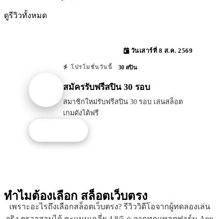
ดูรีวิวทั้งหมด
วันเสาร์ที่ 8 ส.ค. 2569
30 สปิน
โปรโมชั่นวันนี้
สมัครรับฟรีสปิน 30 รอบ
สมาชิกใหม่รับฟรีสปิน 30 รอบ เล่นสล็อต
เกมดังได้ฟรี
รับโปรนี้
ทำไมต้องเลือก
สล็อตเว็บตรง
เพราะอะไรถึงเลือกสล็อตเว็บตรง? รีวิววิดีโอจากผู้ทดลองเล่น
จริง ตรวจสอบได้ คะแนนเฉลี่ย 4.8/5 ⭐ จากทุกแพลตฟอร์ม App