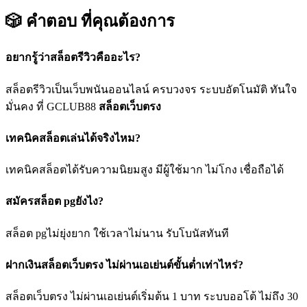
🎲 คำตอบ
ที่คุณต้องการ
อยากรู้ว่าสล็อตรีวิวคืออะไร?
สล็อตรีวิวเป็นเว็บพนันออนไลน์ ครบวงจร ระบบอัตโนมัติ ทันใจ
มั่นคง ที่ GCLUB88
สล็อตเว็บตรง
เทคนิคสล็อตเล่นได้จริงไหม?
เทคนิคสล็อตได้รับความนิยมสูง มีผู้ใช้มาก ไม่โกง เชื่อถือได้
สมัครสล็อต pgยังไง?
สล็อต pgไม่ยุ่งยาก ใช้เวลาไม่นาน รับโบนัสทันที
ฝากเงินสล็อตเว็บตรง ไม่ผ่านเอเย่นต์ขั้นต่ำเท่าไหร่?
สล็อตเว็บตรง ไม่ผ่านเอเย่นต์เริ่มต้น 1 บาท ระบบออโต้ ไม่ถึง 30