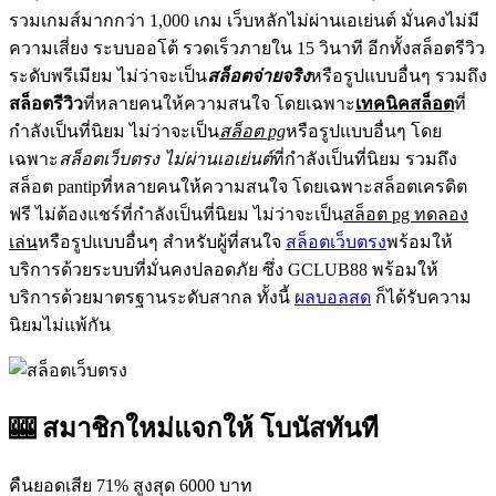
รวมเกมส์มากกว่า 1,000 เกม เว็บหลักไม่ผ่านเอเย่นต์ มั่นคงไม่มี
ความเสี่ยง ระบบออโต้ รวดเร็วภายใน 15 วินาที อีกทั้งสล็อตรีวิว
ระดับพรีเมียม ไม่ว่าจะเป็น
สล็อตจ่ายจริง
หรือรูปแบบอื่นๆ รวมถึง
สล็อตรีวิว
ที่หลายคนให้ความสนใจ โดยเฉพาะ
เทคนิคสล็อต
ที่
กำลังเป็นที่นิยม ไม่ว่าจะเป็น
สล็อต pg
หรือรูปแบบอื่นๆ โดย
เฉพาะ
สล็อตเว็บตรง ไม่ผ่านเอเย่นต์
ที่กำลังเป็นที่นิยม รวมถึง
สล็อต pantipที่หลายคนให้ความสนใจ โดยเฉพาะสล็อตเครดิต
ฟรี ไม่ต้องแชร์ที่กำลังเป็นที่นิยม ไม่ว่าจะเป็น
สล็อต pg ทดลอง
เล่น
หรือรูปแบบอื่นๆ สำหรับผู้ที่สนใจ
สล็อตเว็บตรง
พร้อมให้
บริการด้วยระบบที่มั่นคงปลอดภัย ซึ่ง GCLUB88 พร้อมให้
บริการด้วยมาตรฐานระดับสากล ทั้งนี้
ผลบอลสด
ก็ได้รับความ
นิยมไม่แพ้กัน
🎰 สมาชิกใหม่แจกให้ โบนัสทันที
คืนยอดเสีย 71% สูงสุด 6000 บาท