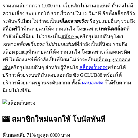
รวมเกมส์มากกว่า 1,000 เกม เว็บหลักไม่ผ่านเอเย่นต์ มั่นคงไม่มี
ความเสี่ยง ระบบออโต้ รวดเร็วภายใน 15 วินาที อีกทั้งสล็อตรีวิว
ระดับพรีเมียม ไม่ว่าจะเป็น
สล็อตจ่ายจริง
หรือรูปแบบอื่นๆ รวมถึง
สล็อตรีวิว
ที่หลายคนให้ความสนใจ โดยเฉพาะ
เทคนิคสล็อต
ที่
กำลังเป็นที่นิยม ไม่ว่าจะเป็น
สล็อต pg
หรือรูปแบบอื่นๆ โดย
เฉพาะ
สล็อตเว็บตรง ไม่ผ่านเอเย่นต์
ที่กำลังเป็นที่นิยม รวมถึง
สล็อต pantipที่หลายคนให้ความสนใจ โดยเฉพาะสล็อตเครดิต
ฟรี ไม่ต้องแชร์ที่กำลังเป็นที่นิยม ไม่ว่าจะเป็น
สล็อต pg ทดลอง
เล่น
หรือรูปแบบอื่นๆ สำหรับผู้ที่สนใจ
สล็อตเว็บตรง
พร้อมให้
บริการด้วยระบบที่มั่นคงปลอดภัย ซึ่ง GCLUB88 พร้อมให้
บริการด้วยมาตรฐานระดับสากล ทั้งนี้
ผลบอลสด
ก็ได้รับความ
นิยมไม่แพ้กัน
🎰 สมาชิกใหม่แจกให้ โบนัสทันที
คืนยอดเสีย 71% สูงสุด 6000 บาท