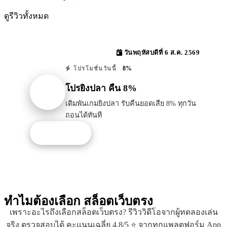
ดูรีวิวทั้งหมด
วันพฤหัสบดีที่ 6 ส.ค. 2569
8%
โปรโมชั่นวันนี้
โปรยิงปลา คืน 8%
เดิมพันเกมยิงปลา รับคืนยอดเสีย 8% ทุกวัน
ถอนได้ทันที
รับโปรนี้
ทำไมต้องเลือก
สล็อตเว็บตรง
เพราะอะไรถึงเลือกสล็อตเว็บตรง? รีวิววิดีโอจากผู้ทดลองเล่น
จริง ตรวจสอบได้ คะแนนเฉลี่ย 4.8/5 ⭐ จากทุกแพลตฟอร์ม App