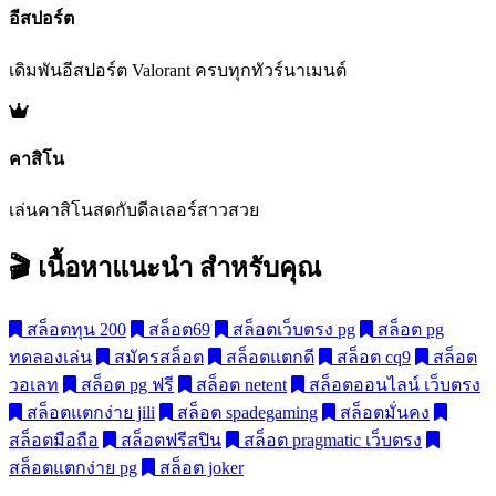
อีสปอร์ต
เดิมพันอีสปอร์ต Valorant ครบทุกทัวร์นาเมนต์
คาสิโน
เล่นคาสิโนสดกับดีลเลอร์สาวสวย
🎬 เนื้อหาแนะนำ
สำหรับคุณ
สล็อตทุน 200
สล็อต69
สล็อตเว็บตรง pg
สล็อต pg
ทดลองเล่น
สมัครสล็อต
สล็อตแตกดี
สล็อต cq9
สล็อต
วอเลท
สล็อต pg ฟรี
สล็อต netent
สล็อตออนไลน์ เว็บตรง
สล็อตแตกง่าย jili
สล็อต spadegaming
สล็อตมั่นคง
สล็อตมือถือ
สล็อตฟรีสปิน
สล็อต pragmatic เว็บตรง
สล็อตแตกง่าย pg
สล็อต joker