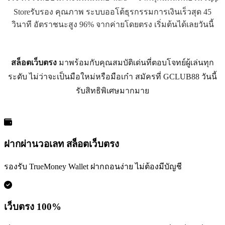
Storeรับรอง คุณภาพ ระบบออโต้ธุรกรรมการเงินเร็วสุด 45
วินาที อัตราชนะสูง 96% จากค่ายโดยตรง เริ่มต้นได้เลยวันนี้
สล็อตเว็บตรง
มาพร้อมกับคุณสมบัติเด่นที่ตอบโจทย์ผู้เล่นทุก
ระดับ ไม่ว่าจะเป็นมือใหม่หรือมือเก๋า สมัครที่ GCLUB88 วันนี้
รับสิทธิพิเศษมากมาย
ฝากผ่านวอเลท สล็อตเว็บตรง
รองรับ TrueMoney Wallet ฝากถอนง่าย ไม่ต้องมีบัญชี
เว็บตรง 100%