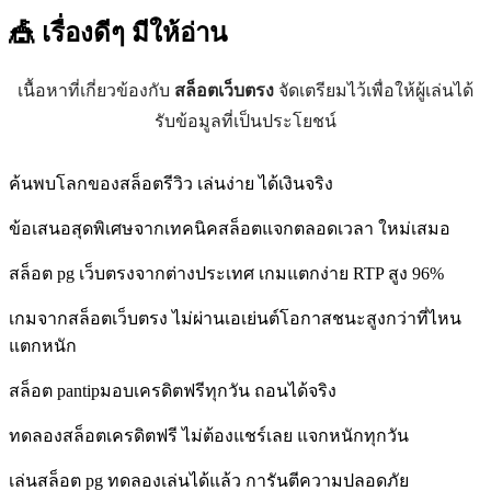
🎪 เรื่องดีๆ
มีให้อ่าน
เนื้อหาที่เกี่ยวข้องกับ
สล็อตเว็บตรง
จัดเตรียมไว้เพื่อให้ผู้เล่นได้
รับข้อมูลที่เป็นประโยชน์
ค้นพบโลกของสล็อตรีวิว เล่นง่าย ได้เงินจริง
ข้อเสนอสุดพิเศษจากเทคนิคสล็อตแจกตลอดเวลา ใหม่เสมอ
สล็อต pg เว็บตรงจากต่างประเทศ เกมแตกง่าย RTP สูง 96%
เกมจากสล็อตเว็บตรง ไม่ผ่านเอเย่นต์โอกาสชนะสูงกว่าที่ไหน
แตกหนัก
สล็อต pantipมอบเครดิตฟรีทุกวัน ถอนได้จริง
ทดลองสล็อตเครดิตฟรี ไม่ต้องแชร์เลย แจกหนักทุกวัน
เล่นสล็อต pg ทดลองเล่นได้แล้ว การันตีความปลอดภัย