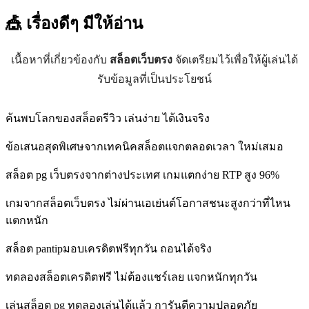
🎪 เรื่องดีๆ
มีให้อ่าน
เนื้อหาที่เกี่ยวข้องกับ
สล็อตเว็บตรง
จัดเตรียมไว้เพื่อให้ผู้เล่นได้
รับข้อมูลที่เป็นประโยชน์
ค้นพบโลกของสล็อตรีวิว เล่นง่าย ได้เงินจริง
ข้อเสนอสุดพิเศษจากเทคนิคสล็อตแจกตลอดเวลา ใหม่เสมอ
สล็อต pg เว็บตรงจากต่างประเทศ เกมแตกง่าย RTP สูง 96%
เกมจากสล็อตเว็บตรง ไม่ผ่านเอเย่นต์โอกาสชนะสูงกว่าที่ไหน
แตกหนัก
สล็อต pantipมอบเครดิตฟรีทุกวัน ถอนได้จริง
ทดลองสล็อตเครดิตฟรี ไม่ต้องแชร์เลย แจกหนักทุกวัน
เล่นสล็อต pg ทดลองเล่นได้แล้ว การันตีความปลอดภัย