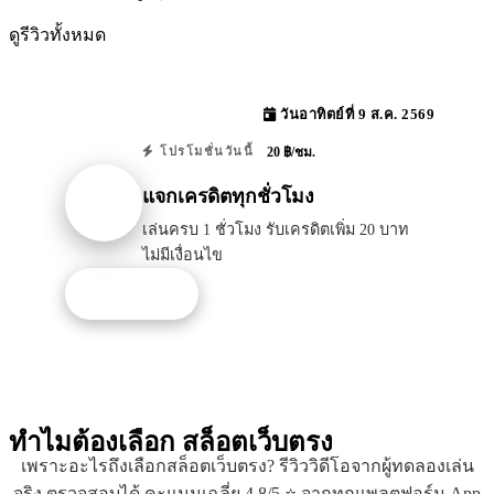
ดูรีวิวทั้งหมด
วันอาทิตย์ที่ 9 ส.ค. 2569
20 ฿/ชม.
โปรโมชั่นวันนี้
แจกเครดิตทุกชั่วโมง
เล่นครบ 1 ชั่วโมง รับเครดิตเพิ่ม 20 บาท
ไม่มีเงื่อนไข
รับโปรนี้
ทำไมต้องเลือก
สล็อตเว็บตรง
เพราะอะไรถึงเลือกสล็อตเว็บตรง? รีวิววิดีโอจากผู้ทดลองเล่น
จริง ตรวจสอบได้ คะแนนเฉลี่ย 4.8/5 ⭐ จากทุกแพลตฟอร์ม App