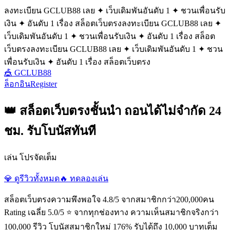
ลงทะเบียน GCLUB88 เลย ✦ เว็บเดิมพันอันดับ 1 ✦ ชวนเพื่อนรับ
เงิน ✦ อันดับ 1 เรื่อง สล็อตเว็บตรง
ลงทะเบียน GCLUB88 เลย ✦
เว็บเดิมพันอันดับ 1 ✦ ชวนเพื่อนรับเงิน ✦ อันดับ 1 เรื่อง สล็อต
เว็บตรง
ลงทะเบียน GCLUB88 เลย ✦ เว็บเดิมพันอันดับ 1 ✦ ชวน
เพื่อนรับเงิน ✦ อันดับ 1 เรื่อง สล็อตเว็บตรง
🎪 GCLUB88
ล็อกอิน
Register
👑 สล็อตเว็บตรงชั้นนำ ถอนได้ไม่จำกัด 24
ชม. รับโบนัสทันที
เล่น โปรจัดเต็ม
💎 ดูรีวิวทั้งหมด
🔥 ทดลองเล่น
สล็อตเว็บตรงความพึงพอใจ 4.8/5 จากสมาชิกกว่า200,000คน
Rating เฉลี่ย 5.0/5 ⭐ จากทุกช่องทาง ความเห็นสมาชิกจริงกว่า
100,000 รีวิว โบนัสสมาชิกใหม่ 176% รับได้ถึง 10,000 บาทเต็ม