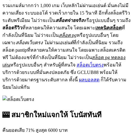
รวมเกมส์มากกว่า 1,000 เกม เว็บหลักไม่ผ่านเอเย่นต์ มั่นคงไม่มี
ความเสี่ยง ระบบออโต้ รวดเร็วภายใน 15 วินาที อีกทั้งสล็อตรีวิว
ระดับพรีเมียม ไม่ว่าจะเป็น
สล็อตจ่ายจริง
หรือรูปแบบอื่นๆ รวมถึง
สล็อตรีวิว
ที่หลายคนให้ความสนใจ โดยเฉพาะ
เทคนิคสล็อต
ที่
กำลังเป็นที่นิยม ไม่ว่าจะเป็น
สล็อต pg
หรือรูปแบบอื่นๆ โดย
เฉพาะ
สล็อตเว็บตรง ไม่ผ่านเอเย่นต์
ที่กำลังเป็นที่นิยม รวมถึง
สล็อต pantipที่หลายคนให้ความสนใจ โดยเฉพาะสล็อตเครดิต
ฟรี ไม่ต้องแชร์ที่กำลังเป็นที่นิยม ไม่ว่าจะเป็น
สล็อต pg ทดลอง
เล่น
หรือรูปแบบอื่นๆ สำหรับผู้ที่สนใจ
สล็อตเว็บตรง
พร้อมให้
บริการด้วยระบบที่มั่นคงปลอดภัย ซึ่ง GCLUB88 พร้อมให้
บริการด้วยมาตรฐานระดับสากล ทั้งนี้
ผลบอลสด
ก็ได้รับความ
นิยมไม่แพ้กัน
🎰 สมาชิกใหม่แจกให้ โบนัสทันที
คืนยอดเสีย 71% สูงสุด 6000 บาท