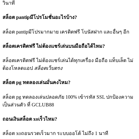
วินาที
สล็อต pantipมีโปรโมชั่นอะไรบ้าง?
สล็อต pantipมีโปรมากมาย เครดิตฟรี โบนัสฝาก และอื่นๆ อีก
สล็อตเครดิตฟรี ไม่ต้องแชร์เล่นบนมือถือได้ไหม?
สล็อตเครดิตฟรี ไม่ต้องแชร์เล่นได้ทุกเครื่อง มือถือ แท็บเล็ต ไม่
ต้องโหลดแอป
สล็อตเว็บตรง
สล็อต pg ทดลองเล่นมั่นคงไหม?
สล็อต pg ทดลองเล่นปลอดภัย 100% เข้ารหัส SSL ปกป้องความ
เป็นส่วนตัว ที่ GCLUB88
ถอนเงินสล็อต xoเร็วไหม?
สล็อต xoถอนรวดเร็วมาก ระบบออโต้ ไม่ถึง 1 นาที