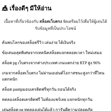
🎪 เรื่องดีๆ
มีให้อ่าน
เนื้อหาที่เกี่ยวข้องกับ
สล็อตเว็บตรง
จัดเตรียมไว้เพื่อให้ผู้เล่นได้
รับข้อมูลที่เป็นประโยชน์
ค้นพบโลกของสล็อตรีวิว เล่นง่าย ได้เงินจริง
ข้อเสนอสุดพิเศษจากเทคนิคสล็อตแจกตลอดเวลา ใหม่เสมอ
สล็อต pg เว็บตรงจากต่างประเทศ เกมแตกง่าย RTP สูง 96%
เกมจากสล็อตเว็บตรง ไม่ผ่านเอเย่นต์โอกาสชนะสูงกว่าที่ไหน
แตกหนัก
สล็อต pantipมอบเครดิตฟรีทุกวัน ถอนได้จริง
ทดลองสล็อตเครดิตฟรี ไม่ต้องแชร์เลย แจกหนักทุกวัน
เล่นสล็อต pg ทดลองเล่นได้แล้ว การันตีความปลอดภัย