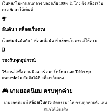
เว็บหลักไม่ผ่านคนกลาง ปลอดภัย 100% ไม่โกง ซึ่ง สล็อตเว็บ
ตรง จัดมาให้เต็มที่
อันดับ 1 สล็อตเว็บตรง
เว็บเดิมพันอันดับ 1 ที่คนเชื่อมั่น ที่ สล็อตเว็บตรง มีให้ครบ
รองรับทุกอุปกรณ์
ใช้งานได้ทั้ง คอมพิวเตอร์ สมาร์ทโฟน และ Tablet ทุก
แพลตฟอร์ม สัมผัสได้ที่ สล็อตเว็บตรง
🎮 เกมยอดนิยม
ครบทุกค่าย
เกมยอดนิยมที่
สล็อตเว็บตรง
คัดสรรมาให้ ครบทุกค่ายดัง เล่น
สนุกได้เงินจริง