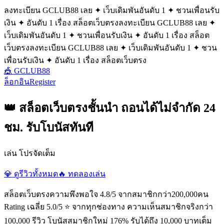
ลงทะเบียน GCLUB88 เลย ✦ เว็บเดิมพันอันดับ 1 ✦ ชวนเพื่อนรับ
เงิน ✦ อันดับ 1 เรื่อง สล็อตเว็บตรง
ลงทะเบียน GCLUB88 เลย ✦
เว็บเดิมพันอันดับ 1 ✦ ชวนเพื่อนรับเงิน ✦ อันดับ 1 เรื่อง สล็อต
เว็บตรง
ลงทะเบียน GCLUB88 เลย ✦ เว็บเดิมพันอันดับ 1 ✦ ชวน
เพื่อนรับเงิน ✦ อันดับ 1 เรื่อง สล็อตเว็บตรง
🎪 GCLUB88
ล็อกอิน
Register
👑 สล็อตเว็บตรงชั้นนำ ถอนได้ไม่จำกัด 24
ชม. รับโบนัสทันที
เล่น โปรจัดเต็ม
💎 ดูรีวิวทั้งหมด
🔥 ทดลองเล่น
สล็อตเว็บตรงความพึงพอใจ 4.8/5 จากสมาชิกกว่า200,000คน
Rating เฉลี่ย 5.0/5 ⭐ จากทุกช่องทาง ความเห็นสมาชิกจริงกว่า
100,000 รีวิว โบนัสสมาชิกใหม่ 176% รับได้ถึง 10,000 บาทเต็ม