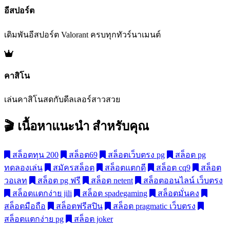
อีสปอร์ต
เดิมพันอีสปอร์ต Valorant ครบทุกทัวร์นาเมนต์
คาสิโน
เล่นคาสิโนสดกับดีลเลอร์สาวสวย
🎬 เนื้อหาแนะนำ
สำหรับคุณ
สล็อตทุน 200
สล็อต69
สล็อตเว็บตรง pg
สล็อต pg
ทดลองเล่น
สมัครสล็อต
สล็อตแตกดี
สล็อต cq9
สล็อต
วอเลท
สล็อต pg ฟรี
สล็อต netent
สล็อตออนไลน์ เว็บตรง
สล็อตแตกง่าย jili
สล็อต spadegaming
สล็อตมั่นคง
สล็อตมือถือ
สล็อตฟรีสปิน
สล็อต pragmatic เว็บตรง
สล็อตแตกง่าย pg
สล็อต joker