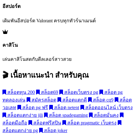
อีสปอร์ต
เดิมพันอีสปอร์ต Valorant ครบทุกทัวร์นาเมนต์
คาสิโน
เล่นคาสิโนสดกับดีลเลอร์สาวสวย
🎬 เนื้อหาแนะนำ
สำหรับคุณ
สล็อตทุน 200
สล็อต69
สล็อตเว็บตรง pg
สล็อต pg
ทดลองเล่น
สมัครสล็อต
สล็อตแตกดี
สล็อต cq9
สล็อต
วอเลท
สล็อต pg ฟรี
สล็อต netent
สล็อตออนไลน์ เว็บตรง
สล็อตแตกง่าย jili
สล็อต spadegaming
สล็อตมั่นคง
สล็อตมือถือ
สล็อตฟรีสปิน
สล็อต pragmatic เว็บตรง
สล็อตแตกง่าย pg
สล็อต joker