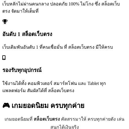
เว็บหลักไม่ผ่านคนกลาง ปลอดภัย 100% ไม่โกง ซึ่ง สล็อตเว็บ
ตรง จัดมาให้เต็มที่
อันดับ 1 สล็อตเว็บตรง
เว็บเดิมพันอันดับ 1 ที่คนเชื่อมั่น ที่ สล็อตเว็บตรง มีให้ครบ
รองรับทุกอุปกรณ์
ใช้งานได้ทั้ง คอมพิวเตอร์ สมาร์ทโฟน และ Tablet ทุก
แพลตฟอร์ม สัมผัสได้ที่ สล็อตเว็บตรง
🎮 เกมยอดนิยม
ครบทุกค่าย
เกมยอดนิยมที่
สล็อตเว็บตรง
คัดสรรมาให้ ครบทุกค่ายดัง เล่น
สนุกได้เงินจริง