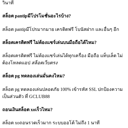
วินาที
สล็อต pantipมีโปรโมชั่นอะไรบ้าง?
สล็อต pantipมีโปรมากมาย เครดิตฟรี โบนัสฝาก และอื่นๆ อีก
สล็อตเครดิตฟรี ไม่ต้องแชร์เล่นบนมือถือได้ไหม?
สล็อตเครดิตฟรี ไม่ต้องแชร์เล่นได้ทุกเครื่อง มือถือ แท็บเล็ต ไม่
ต้องโหลดแอป
สล็อตเว็บตรง
สล็อต pg ทดลองเล่นมั่นคงไหม?
สล็อต pg ทดลองเล่นปลอดภัย 100% เข้ารหัส SSL ปกป้องความ
เป็นส่วนตัว ที่ GCLUB88
ถอนเงินสล็อต xoเร็วไหม?
สล็อต xoถอนรวดเร็วมาก ระบบออโต้ ไม่ถึง 1 นาที