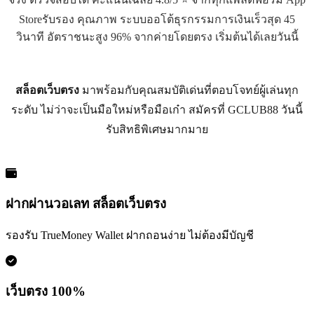
Storeรับรอง คุณภาพ ระบบออโต้ธุรกรรมการเงินเร็วสุด 45
วินาที อัตราชนะสูง 96% จากค่ายโดยตรง เริ่มต้นได้เลยวันนี้
สล็อตเว็บตรง
มาพร้อมกับคุณสมบัติเด่นที่ตอบโจทย์ผู้เล่นทุก
ระดับ ไม่ว่าจะเป็นมือใหม่หรือมือเก๋า สมัครที่ GCLUB88 วันนี้
รับสิทธิพิเศษมากมาย
ฝากผ่านวอเลท สล็อตเว็บตรง
รองรับ TrueMoney Wallet ฝากถอนง่าย ไม่ต้องมีบัญชี
เว็บตรง 100%