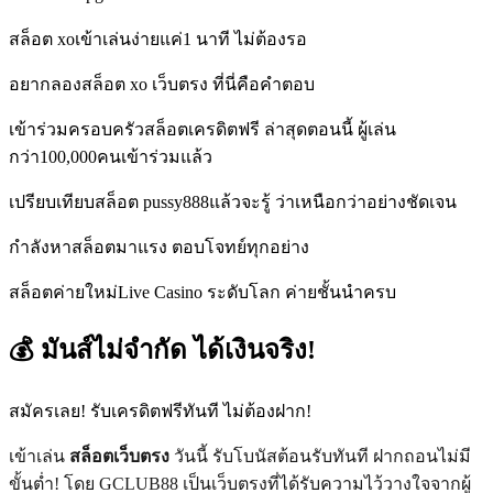
สล็อต xoเข้าเล่นง่ายแค่1 นาที ไม่ต้องรอ
อยากลองสล็อต xo เว็บตรง ที่นี่คือคำตอบ
เข้าร่วมครอบครัวสล็อตเครดิตฟรี ล่าสุดตอนนี้ ผู้เล่น
กว่า100,000คนเข้าร่วมแล้ว
เปรียบเทียบสล็อต pussy888แล้วจะรู้ ว่าเหนือกว่าอย่างชัดเจน
กำลังหาสล็อตมาแรง ตอบโจทย์ทุกอย่าง
สล็อตค่ายใหม่Live Casino ระดับโลก ค่ายชั้นนำครบ
💰 มันส์ไม่จำกัด ได้เงินจริง!
สมัครเลย! รับเครดิตฟรีทันที ไม่ต้องฝาก!
เข้าเล่น
สล็อตเว็บตรง
วันนี้ รับโบนัสต้อนรับทันที ฝากถอนไม่มี
ขั้นต่ำ! โดย GCLUB88 เป็นเว็บตรงที่ได้รับความไว้วางใจจากผู้