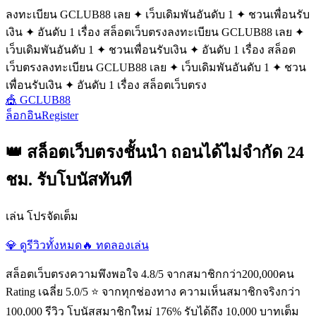
ลงทะเบียน GCLUB88 เลย ✦ เว็บเดิมพันอันดับ 1 ✦ ชวนเพื่อนรับ
เงิน ✦ อันดับ 1 เรื่อง สล็อตเว็บตรง
ลงทะเบียน GCLUB88 เลย ✦
เว็บเดิมพันอันดับ 1 ✦ ชวนเพื่อนรับเงิน ✦ อันดับ 1 เรื่อง สล็อต
เว็บตรง
ลงทะเบียน GCLUB88 เลย ✦ เว็บเดิมพันอันดับ 1 ✦ ชวน
เพื่อนรับเงิน ✦ อันดับ 1 เรื่อง สล็อตเว็บตรง
🎪 GCLUB88
ล็อกอิน
Register
👑 สล็อตเว็บตรงชั้นนำ ถอนได้ไม่จำกัด 24
ชม. รับโบนัสทันที
เล่น โปรจัดเต็ม
💎 ดูรีวิวทั้งหมด
🔥 ทดลองเล่น
สล็อตเว็บตรงความพึงพอใจ 4.8/5 จากสมาชิกกว่า200,000คน
Rating เฉลี่ย 5.0/5 ⭐ จากทุกช่องทาง ความเห็นสมาชิกจริงกว่า
100,000 รีวิว โบนัสสมาชิกใหม่ 176% รับได้ถึง 10,000 บาทเต็ม