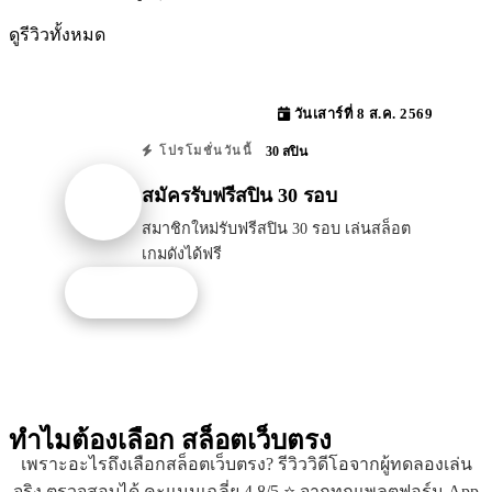
ดูรีวิวทั้งหมด
วันเสาร์ที่ 8 ส.ค. 2569
30 สปิน
โปรโมชั่นวันนี้
สมัครรับฟรีสปิน 30 รอบ
สมาชิกใหม่รับฟรีสปิน 30 รอบ เล่นสล็อต
เกมดังได้ฟรี
รับโปรนี้
ทำไมต้องเลือก
สล็อตเว็บตรง
เพราะอะไรถึงเลือกสล็อตเว็บตรง? รีวิววิดีโอจากผู้ทดลองเล่น
จริง ตรวจสอบได้ คะแนนเฉลี่ย 4.8/5 ⭐ จากทุกแพลตฟอร์ม App