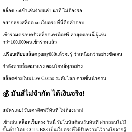
สล็อต xoเข้าเล่นง่ายแค่1 นาที ไม่ต้องรอ
อยากลองสล็อต xo เว็บตรง ที่นี่คือคำตอบ
เข้าร่วมครอบครัวสล็อตเครดิตฟรี ล่าสุดตอนนี้ ผู้เล่น
กว่า100,000คนเข้าร่วมแล้ว
เปรียบเทียบสล็อต pussy888แล้วจะรู้ ว่าเหนือกว่าอย่างชัดเจน
กำลังหาสล็อตมาแรง ตอบโจทย์ทุกอย่าง
สล็อตค่ายใหม่Live Casino ระดับโลก ค่ายชั้นนำครบ
💰 มันส์ไม่จำกัด ได้เงินจริง!
สมัครเลย! รับเครดิตฟรีทันที ไม่ต้องฝาก!
เข้าเล่น
สล็อตเว็บตรง
วันนี้ รับโบนัสต้อนรับทันที ฝากถอนไม่มี
ขั้นต่ำ! โดย GCLUB88 เป็นเว็บตรงที่ได้รับความไว้วางใจจากผู้