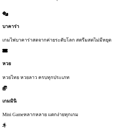
บาคาร่า
เกมไพ่บาคาร่าสดจากค่ายระดับโลก สตรีมสดไม่มีหยุด
หวย
หวยไทย หวยลาว ครบทุกประเภท
เกมมินิ
Mini Gameหลากหลาย แตกง่ายทุกเกม