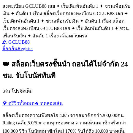
ลงทะเบียน GCLUB88 เลย ✦ เว็บเดิมพันอันดับ 1 ✦ ชวนเพื่อนรับ
เงิน ✦ อันดับ 1 เรื่อง สล็อตเว็บตรง
ลงทะเบียน GCLUB88 เลย ✦
เว็บเดิมพันอันดับ 1 ✦ ชวนเพื่อนรับเงิน ✦ อันดับ 1 เรื่อง สล็อต
เว็บตรง
ลงทะเบียน GCLUB88 เลย ✦ เว็บเดิมพันอันดับ 1 ✦ ชวน
เพื่อนรับเงิน ✦ อันดับ 1 เรื่อง สล็อตเว็บตรง
🎪 GCLUB88
ล็อกอิน
Register
👑 สล็อตเว็บตรงชั้นนำ ถอนได้ไม่จำกัด 24
ชม. รับโบนัสทันที
เล่น โปรจัดเต็ม
💎 ดูรีวิวทั้งหมด
🔥 ทดลองเล่น
สล็อตเว็บตรงความพึงพอใจ 4.8/5 จากสมาชิกกว่า200,000คน
Rating เฉลี่ย 5.0/5 ⭐ จากทุกช่องทาง ความเห็นสมาชิกจริงกว่า
100,000 รีวิว โบนัสสมาชิกใหม่ 176% รับได้ถึง 10,000 บาทเต็ม