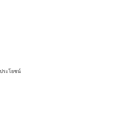
ป็นประโยชน์