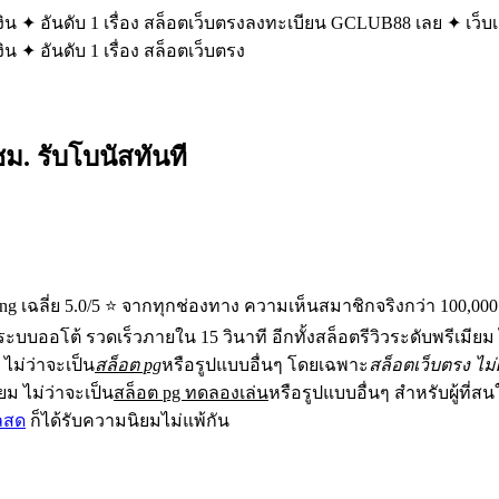
 ✦ อันดับ 1 เรื่อง สล็อตเว็บตรง
ลงทะเบียน GCLUB88 เลย ✦ เว็บเดิม
 ✦ อันดับ 1 เรื่อง สล็อตเว็บตรง
ม. รับโบนัสทันที
เฉลี่ย 5.0/5 ⭐ จากทุกช่องทาง ความเห็นสมาชิกจริงกว่า 100,000 ร
 ระบบออโต้ รวดเร็วภายใน 15 วินาที อีกทั้งสล็อตรีวิวระดับพรีเมียม 
ม ไม่ว่าจะเป็น
สล็อต pg
หรือรูปแบบอื่นๆ โดยเฉพาะ
สล็อตเว็บตรง ไม่
ยม ไม่ว่าจะเป็น
สล็อต pg ทดลองเล่น
หรือรูปแบบอื่นๆ สำหรับผู้ที่ส
ลสด
ก็ได้รับความนิยมไม่แพ้กัน