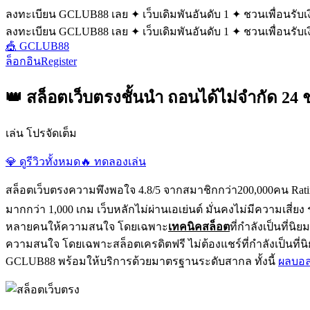
ลงทะเบียน GCLUB88 เลย ✦ เว็บเดิมพันอันดับ 1 ✦ ชวนเพื่อนรับเงิน
ลงทะเบียน GCLUB88 เลย ✦ เว็บเดิมพันอันดับ 1 ✦ ชวนเพื่อนรับเงิน
🎪 GCLUB88
ล็อกอิน
Register
👑 สล็อตเว็บตรงชั้นนำ ถอนได้ไม่จำกัด 24 ช
เล่น โปรจัดเต็ม
💎 ดูรีวิวทั้งหมด
🔥 ทดลองเล่น
สล็อตเว็บตรงความพึงพอใจ 4.8/5 จากสมาชิกกว่า200,000คน Rating 
มากกว่า 1,000 เกม เว็บหลักไม่ผ่านเอเย่นต์ มั่นคงไม่มีความเสี่ยง
หลายคนให้ความสนใจ โดยเฉพาะ
เทคนิคสล็อต
ที่กำลังเป็นที่นิย
ความสนใจ โดยเฉพาะสล็อตเครดิตฟรี ไม่ต้องแชร์ที่กำลังเป็นที่นิ
GCLUB88 พร้อมให้บริการด้วยมาตรฐานระดับสากล ทั้งนี้
ผลบอ