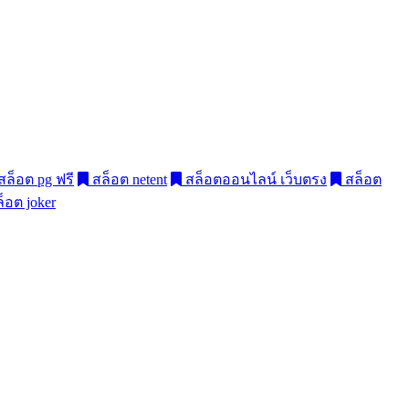
สล็อต pg ฟรี
สล็อต netent
สล็อตออนไลน์ เว็บตรง
สล็อต
็อต joker