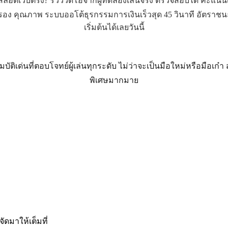
ล็อตเว็บตรง? รีวิววิดีโอจากผู้ทดลองเล่นจริง ตรวจสอบได้ คะแนนเฉ
รอง คุณภาพ ระบบออโต้ธุรกรรมการเงินเร็วสุด 45 วินาที อัตราช
เริ่มต้นได้เลยวันนี้
ติเด่นที่ตอบโจทย์ผู้เล่นทุกระดับ ไม่ว่าจะเป็นมือใหม่หรือมือเก๋า ส
พิเศษมากมาย
ัดมาให้เต็มที่